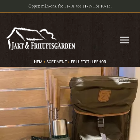
Hoppa
Öppet: mån-ons, fre 11-18, tor 11-19, lör 10-15.
till
innehåll
HEM
SORTIMENT
FRILUFTSTILLBEHÖR