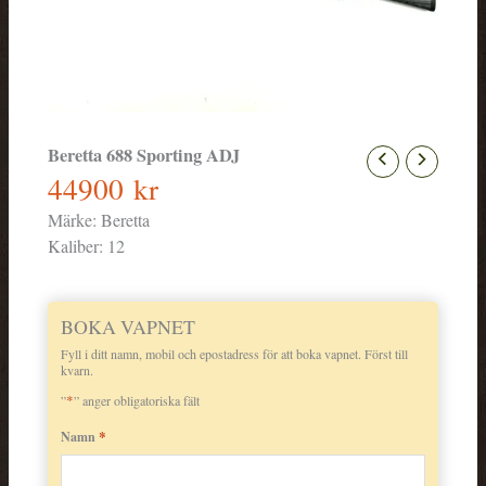
Beretta 688 Sporting ADJ
44900
kr
Märke:
Beretta
Kaliber:
12
BOKA VAPNET
Fyll i ditt namn, mobil och epostadress för att boka vapnet. Först till
kvarn.
*
”
” anger obligatoriska fält
*
Namn