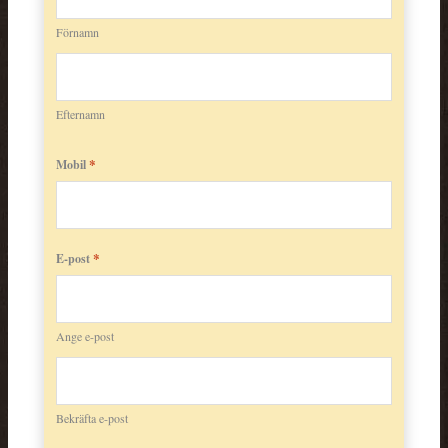
Förnamn
Efternamn
*
Mobil
*
E-post
Ange e-post
Bekräfta e-post