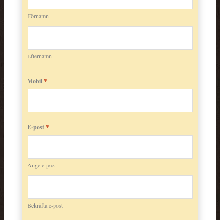
Förnamn
Efternamn
*
Mobil
*
E-post
Ange e-post
Bekräfta e-post