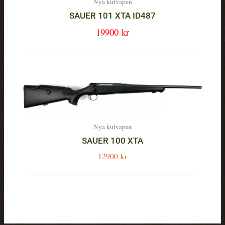
Nya kulvapen
SAUER 101 XTA ID487
Det
19900
kr
Det
ursprungliga
nuvarande
priset
priset
var:
är:
24900 kr.
19900 kr.
Nya kulvapen
SAUER 100 XTA
12900
kr