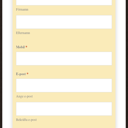
Förnamn
Efternamn
*
Mobil
*
E-post
Ange e-post
Bekräfta e-post