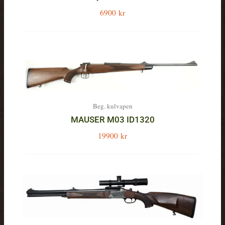
6900
kr
Beg. kulvapen
MAUSER M03 ID1320
19900
kr