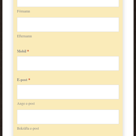
Förnamn
Efternamn
*
Mobil
*
E-post
Ange e-post
Bekräfta e-post