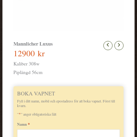
Mannlicher Luxus
12900
kr
Kaliber 308w
Piplängd 56cm
BOKA VAPNET
Fyll i ditt namn, mobil och epostadress för att boka vapnet. Först till
kvarn.
*
”
” anger obligatoriska fält
*
Namn