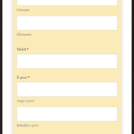
Förnamn
Efternamn
*
Mobil
*
E-post
Ange e-post
Bekräfta e-post