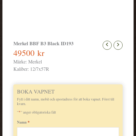
Merkel BBF B3 Black ID193
49500
kr
Märke:
Merkel
Kaliber:
12/7x57R
BOKA VAPNET
Fyll i ditt namn, mobil och epostadress för att boka vapnet. Först till
kvarn.
*
”
” anger obligatoriska fält
*
Namn