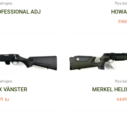
ulvapen
Nya ku
OFESSIONAL ADJ
HOWA
590
ulvapen
Nya ku
X VÄNSTER
MERKEL HELI
95
kr
444