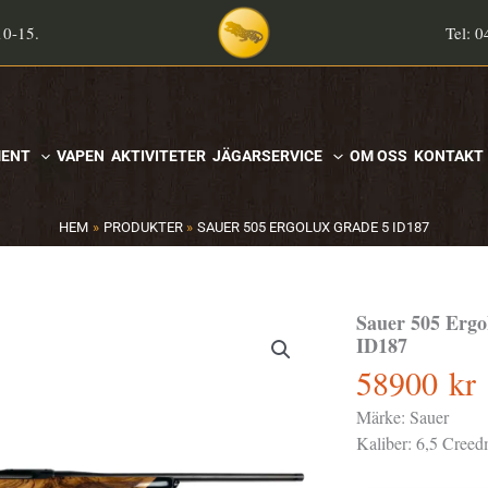
10-15.
Tel: 0
MENT
VAPEN
AKTIVITETER
JÄGARSERVICE
OM OSS
KONTAKT
HEM
PRODUKTER
SAUER 505 ERGOLUX GRADE 5 ID187
Sauer 505 Erg
ID187
58900
kr
Märke:
Sauer
Kaliber:
6,5 Creed