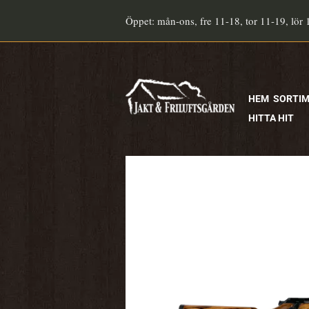
Hoppa
Öppet: mån-ons, fre 11-18, tor 11-19, lör 
till
innehåll
HEM
SORTI
HITTA HIT