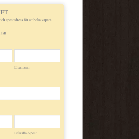
NET
 och epostadress för att boka vapnet.
 fält
Efternamn
Bekräfta e-post