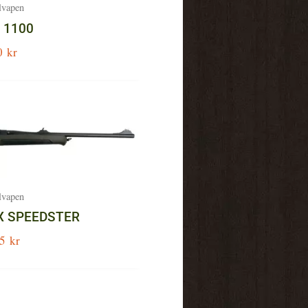
lvapen
 1100
0
kr
lvapen
X SPEEDSTER
95
kr