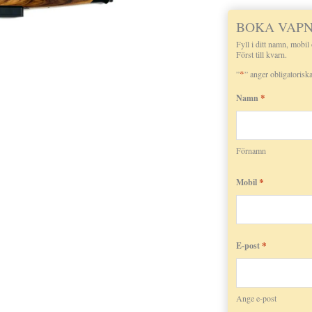
BOKA VAP
Fyll i ditt namn, mobil
Först till kvarn.
*
”
” anger obligatoriska
*
Namn
Förnamn
*
Mobil
*
E-post
Ange e-post