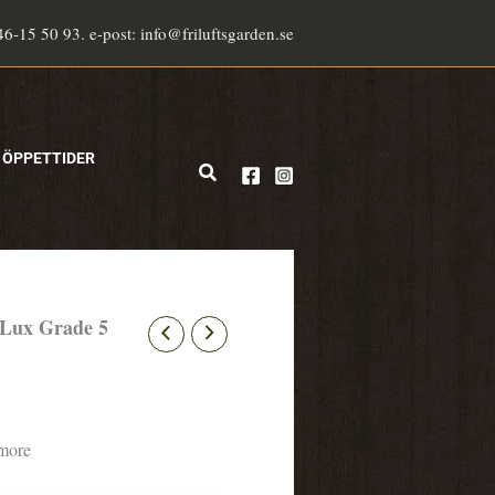
46-15 50 93. e-post: info@friluftsgarden.se
ÖPPETTIDER
Sök
oLux Grade 5
more