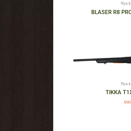
Nya k
BLASER R8 PR
Nya k
TIKKA T1
99